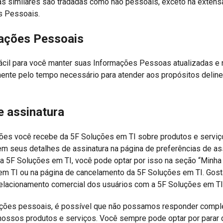
s similares são tradadas como não pessoais, exceto na extensã
s Pessoais.
mações Pessoais
ácil para você manter suas Informações Pessoas atualizadas e n
e pelo tempo necessário para atender aos propósitos delinead
e assinatura
ões você recebe da 5F Soluções em TI sobre produtos e serviç
m seus detalhes de assinatura na página de preferências de ass
a 5F Soluções em TI, você pode optar por isso na seção “Minha c
 em TI ou na página de cancelamento da 5F Soluções em TI. Gos
 relacionamento comercial dos usuários com a 5F Soluções em TI
mações pessoais, é possível que não possamos responder compl
nossos produtos e serviços. Você sempre pode optar por parar 