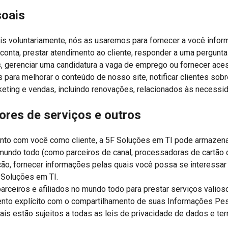
soais
s voluntariamente, nós as usaremos para fornecer a você info
conta, prestar atendimento ao cliente, responder a uma pergunta
s, gerenciar uma candidatura a vaga de emprego ou fornecer aces
ra melhorar o conteúdo de nosso site, notificar clientes sobre
keting e vendas, incluindo renovações, relacionados às necessid
ores de serviços e outros
ento com você como cliente, a 5F Soluções em TI pode armazena
mundo todo (como parceiros de canal, processadoras de cartão
ão, fornecer informações pelas quais você possa se interessar 
 Soluções em TI.
rceiros e afiliados no mundo todo para prestar serviços valio
ento explícito com o compartilhamento de suas Informações Pe
 estão sujeitos a todas as leis de privacidade de dados e term