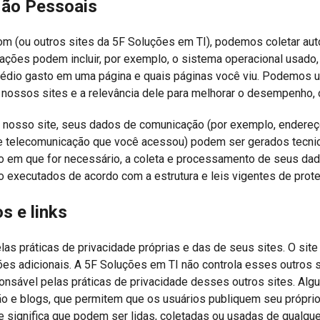
Não Pessoais
 (ou outros sites da 5F Soluções em TI), podemos coletar au
ções podem incluir, por exemplo, o sistema operacional usado,
 médio gasto em uma página e quais páginas você viu. Podemos
e nossos sites e a relevância dele para melhorar o desempenho,
 nosso site, seus dados de comunicação (por exemplo, endereço 
de telecomunicação que você acessou) podem ser gerados tecni
ão em que for necessário, a coleta e processamento de seus dad
 executados de acordo com a estrutura e leis vigentes de prot
s e links
s práticas de privacidade próprias e das de seus sites. O site
ões adicionais. A 5F Soluções em TI não controla esses outros 
onsável pelas práticas de privacidade desses outros sites. Al
ão e blogs, que permitem que os usuários publiquem seu própri
e significa que podem ser lidas, coletadas ou usadas de qualque