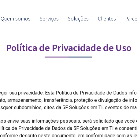
Quem somos
Serviços
Soluções
Clientes
Parce
Política de Privacidade de Uso
Insert a meaningful line to evaluate the headline.
er sua privacidade. Esta Política de Privacidade de Dados infor
nto, armazenamento, transferência, proteção e divulgação de i
aisquer subdomínios, sites da 5F Soluções em TI, eventos de ma
os envie suas informações pessoais, será solicitado que você
tica de Privacidade de Dados da 5F Soluções em TI e consentir 
 conforme descrito neste documento, em conformidade com as le