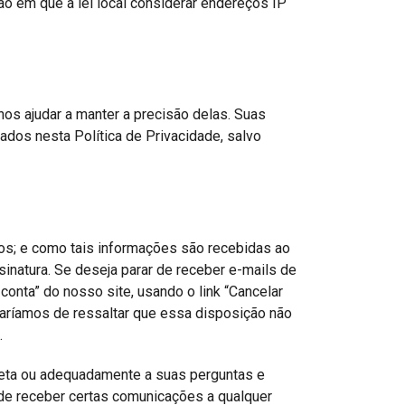
o em que a lei local considerar endereços IP
os ajudar a manter a precisão delas. Suas
os nesta Política de Privacidade, salvo
os; e como tais informações são recebidas ao
inatura. Se deseja parar de receber e-mails de
onta” do nosso site, usando o link “Cancelar
taríamos de ressaltar que essa disposição não
.
eta ou adequadamente a suas perguntas e
de receber certas comunicações a qualquer