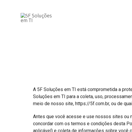
5F Soluções em TI
A 5F Soluções em TI está comprometida a proteg
Soluções em TI para a coleta, uso, processame
meio de nosso site,
https://5f.com.br
, ou de qu
Antes que você acesse e use nossos sites ou n
concordar com os termos e condições desta Polí
aplicável) e coleta de informações sobre você