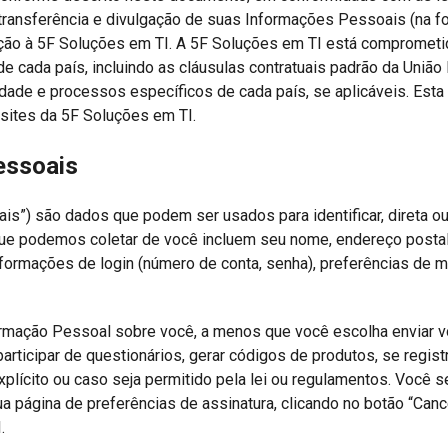
ransferência e divulgação de suas Informações Pessoais (na fo
ção à 5F Soluções em TI. A 5F Soluções em TI está comprometi
e cada país, incluindo as cláusulas contratuais padrão da Uniã
cidade e processos específicos de cada país, se aplicáveis. Esta
sites da 5F Soluções em TI.
essoais
”) são dados que podem ser usados para identificar, direta ou 
e podemos coletar de você incluem seu nome, endereço postal,
nformações de login (número de conta, senha), preferências de 
rmação Pessoal sobre você, a menos que você escolha enviar vo
 participar de questionários, gerar códigos de produtos, se reg
plícito ou caso seja permitido pela lei ou regulamentos. Você 
página de preferências de assinatura, clicando no botão “Cancel
.