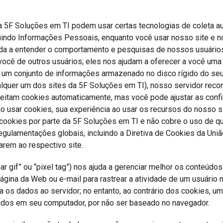
e da 5F Soluções em TI podem usar certas tecnologias de coleta
cluindo Informações Pessoais, enquanto você usar nosso site e 
uda a entender o comportamento e pesquisas de nossos usuário
r você de outros usuários; eles nos ajudam a oferecer a você um
é um conjunto de informações armazenado no disco rígido do s
lquer um dos sites da 5F Soluções em TI), nosso servidor reco
aceitam cookies automaticamente, mas você pode ajustar as con
o usar cookies, sua experiência ao usar os recursos do nosso sit
ookies por parte da 5F Soluções em TI e não cobre o uso de q
gulamentações globais, incluindo a Diretiva de Cookies da Uniã
rem ao respectivo site.
gif” ou “pixel tag”) nos ajuda a gerenciar melhor os conteúdos
gina da Web ou e-mail para rastrear a atividade de um usuário 
ia os dados ao servidor; no entanto, ao contrário dos cookies, 
ados em seu computador, por não ser baseado no navegador.