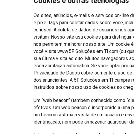
Cookies e outras tecnologias
Os sites, anúncios, e-mails e serviços on-lin
e pixel tags para coletar dados sobre você, in
conosco. A coleta de dados de usuários nos aj
visitam. Nosso site usa cookies para distingui
nos permitem melhorar nosso site. Um cookie 
você visita www.5F Soluções em TI.com (ou qua
sua última visita ao site. Muitos navegadores 
essa aceitação automática. Se você optar por nã
Privacidade de Dados cobre somente o uso de c
dos anunciantes. A 5F Soluções em TI cumpre re
instruídos sobre nosso uso de cookies ao chega
Um “web beacon” (também conhecido como “clear 
efetivos. Um web beacon é incorporado a uma pá
um beacon rastreia a visita de um usuário e env
identificação, nem pode armazenar quaisquer d