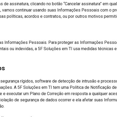
 de assinatura, clicando no botão “Cancelar assinatura” em qual
, vamos continuar usando suas Informações Pessoais com o prop
 políticas, acordos e contratos, ou por outros motivos permitid
das Informações Pessoais. Para proteger as Informações Pessoa
entais ou indevidas, a 5F Soluções em TI usa medidas técnicas 
os
egurança rígidos, software de detecção de intrusão e processo
mações. A 5F Soluções em TI tem uma Política de Notificação 
te e executar um Plano de Correção em resposta a qualquer ace
iolação de segurança de dados ocorrer e ela afetar suas Inform
ão.