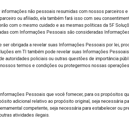
 informações não pessoais resumidas com nossos parceiros e a
arceiro ou afiliado, ela também fará isso com seu consentimento
erão com o mesmo cuidado e as mesmas políticas da 5F Soluções
nadas com Informações Pessoais são consideradas Informaçõe
r obrigada a revelar suas Informações Pessoais por lei, proces
oluções em TI também pode revelar suas Informações Pessoais 
de autoridades policiais ou outras questões de importância púb
s nossos termos e condições ou protegermos nossas operações 
r Informações Pessoais que você fornecer, para os propósitos qu
to adicional relativo ao propósito original, seja necessária pa
governamental competente, seja necessária para estabelecer ou p
utras atividades ilegais.