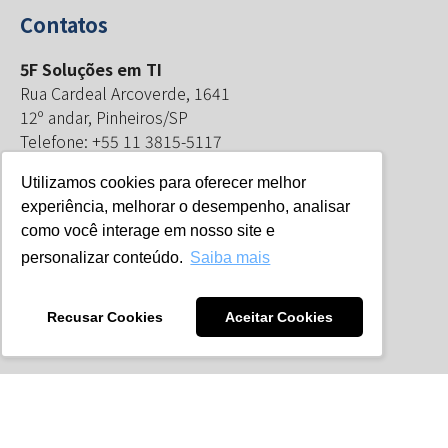
Contatos
5F Soluções em TI
Rua Cardeal Arcoverde, 1641
12º andar, Pinheiros/SP
Telefone: +55 11 3815-5117
E-mail:
info@5f.com.br
Utilizamos cookies para oferecer melhor
Assessoria de Imprensa:
experiência, melhorar o desempenho, analisar
Comunicação Vertical
como você interage em nosso site e
Elenita Andrade
personalizar conteúdo.
Saiba mais
E-mail:
contato@comunicacaovertical.com.br
Recusar Cookies
Aceitar Cookies
Copyright © 2022 5F Soluções em TI -
Política de Privacidade